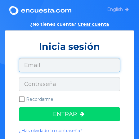
English
¿No tienes cuenta?
Crear cuenta
Inicia sesión
Recordarme
ENTRAR
¿Has olvidado tu contraseña?